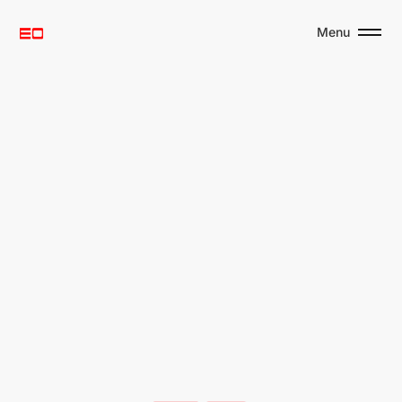
ERNESTO OÑATE
Menu