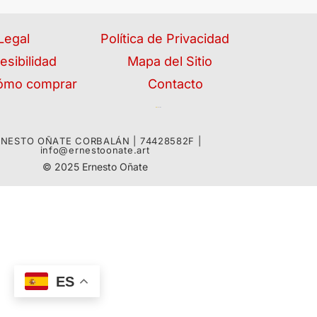
Legal
Política de Privacidad
esibilidad
Mapa del Sitio
ómo comprar
Contacto
RNESTO OÑATE CORBALÁN | 74428582F |
info@ernestoonate.art
© 2025 Ernesto Oñate
ES